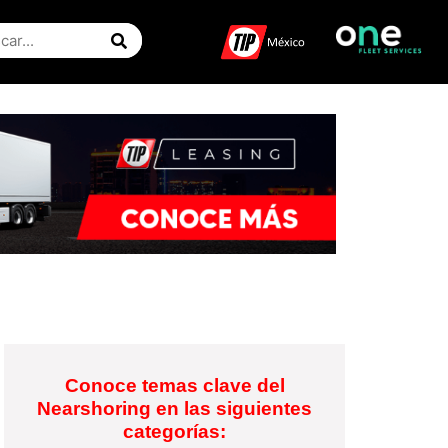
Conoce temas clave del
Nearshoring en las siguientes
categorías: