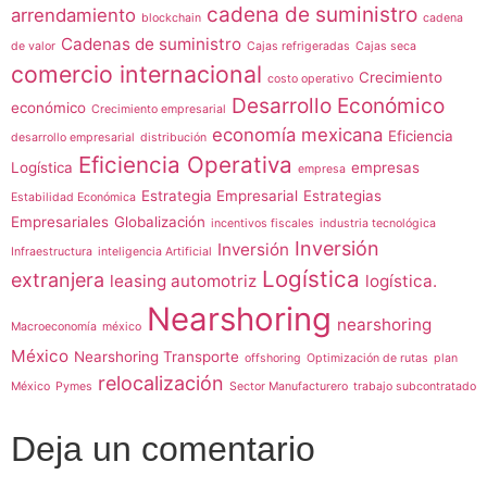
cadena de suministro
arrendamiento
blockchain
cadena
Cadenas de suministro
de valor
Cajas refrigeradas
Cajas seca
comercio internacional
Crecimiento
costo operativo
Desarrollo Económico
económico
Crecimiento empresarial
economía mexicana
Eficiencia
desarrollo empresarial
distribución
Eficiencia Operativa
Logística
empresas
empresa
Estrategia Empresarial
Estrategias
Estabilidad Económica
Empresariales
Globalización
incentivos fiscales
industria tecnológica
Inversión
Inversión
Infraestructura
inteligencia Artificial
Logística
extranjera
leasing automotriz
logística.
Nearshoring
nearshoring
Macroeconomía
méxico
México
Nearshoring Transporte
offshoring
Optimización de rutas
plan
relocalización
México
Pymes
Sector Manufacturero
trabajo subcontratado
Deja un comentario