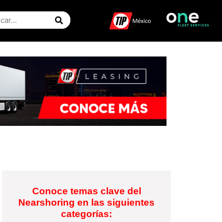
Conoce temas clave del
Nearshoring en las siguientes
categorías: