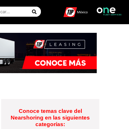
Conoce temas clave del
Nearshoring en las siguientes
categorías: