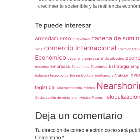
crecimiento sostenible y la resiliencia económ
Te puede interesar
cadena de sumini
arrendamiento
blockchain
comercio internacional
seca
costo operati
Económico
econo
desarrollo empresarial
distribución
empresas
Estrategia Empr
empresa
Estabilidad Económica
Inve
industria tecnológica
Infraestructura
inteligencia Artificial
Nearshori
logística.
Macroeconomía
méxico
relocalizació
Optimización de rutas
plan México
Pymes
Deja un comentario
Tu dirección de correo electrónico no será publ
Comentario
*