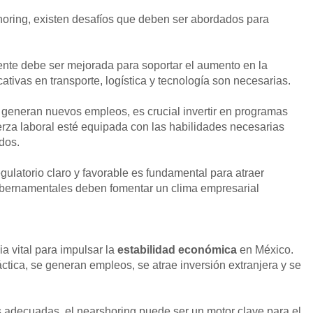
shoring, existen desafíos que deben ser abordados para
tente debe ser mejorada para soportar el aumento en la
ativas en transporte, logística y tecnología son necesarias.
generan nuevos empleos, es crucial invertir en programas
erza laboral esté equipada con las habilidades necesarias
dos.
gulatorio claro y favorable es fundamental para atraer
gubernamentales deben fomentar un clima empresarial
ia vital para impulsar la
estabilidad económica
en México.
ica, se generan empleos, se atrae inversión extranjera y se
s adecuadas, el nearshoring puede ser un motor clave para el