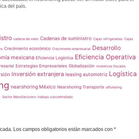
ica del país.
stro
Cadenas de suministro
cadena de valor
Cajas refrigeradas
Cajas
Desarrollo
Crecimiento económico
vo
Crecimiento empresarial
Eficiencia Operativa
mía mexicana
Eficiencia Logística
esarial
Estrategias Empresariales
Globalización
incentivos fiscales
Logística
Inversión extranjera
rsión
leasing automotriz
ng
nearshoring México
Nearshoring Transporte
offshoring
n
Sector Manufacturero
trabajo subcontratado
icada.
Los campos obligatorios están marcados con
*