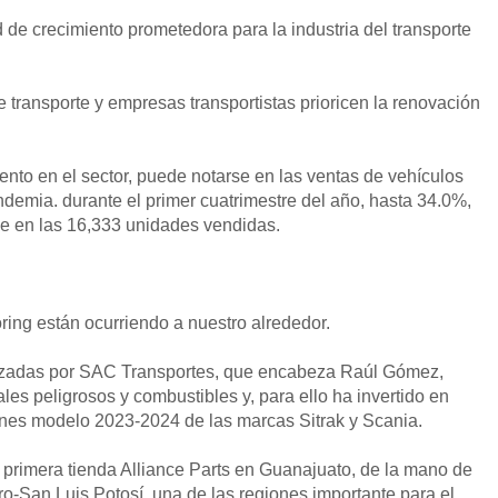
 de crecimiento prometedora para la industria del transporte
 transporte y empresas transportistas prioricen la renovación
nto en el sector, puede notarse en las ventas de vehículos
ndemia. durante el primer cuatrimestre del año, hasta 34.0%,
se en las 16,333 unidades vendidas.
ing están ocurriendo a nuestro alrededor.
lizadas por SAC Transportes, que encabeza Raúl Gómez,
ales peligrosos y combustibles y, para ello ha invertido en
iones modelo 2023-2024 de las marcas Sitrak y Scania.
 primera tienda Alliance Parts en Guanajuato, de la mano de
o-San Luis Potosí, una de las regiones importante para el