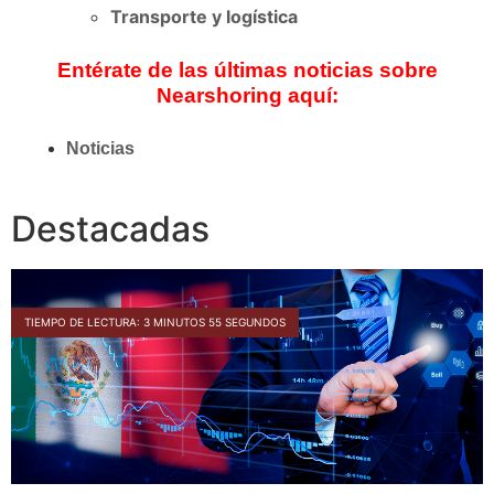
Transporte y logística
Entérate de las últimas noticias sobre
Nearshoring aquí:
Noticias
Destacadas
TIEMPO DE LECTURA: 2 MINUTOS 40 SEGUNDOS
TIEMPO DE LECTURA: 2 MINUTOS 53 SEGUNDOS
TIEMPO DE LECTURA: 3 MINUTOS 55 SEGUNDOS