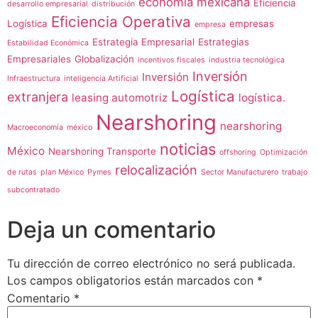
economía mexicana
Eficiencia
desarrollo empresarial
distribución
Eficiencia Operativa
Logística
empresas
empresa
Estrategia Empresarial
Estrategias
Estabilidad Económica
Empresariales
Globalización
incentivos fiscales
industria tecnológica
Inversión
Inversión
Infraestructura
inteligencia Artificial
Logística
extranjera
leasing automotriz
logística.
Nearshoring
nearshoring
Macroeconomía
méxico
noticias
México
Nearshoring Transporte
offshoring
Optimización
relocalización
de rutas
plan México
Pymes
Sector Manufacturero
trabajo
subcontratado
Deja un comentario
Tu dirección de correo electrónico no será publicada.
Los campos obligatorios están marcados con
*
Comentario
*