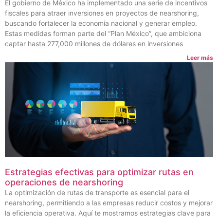
El gobierno de México ha implementado una serie de incentivos
fiscales para atraer inversiones en proyectos de nearshoring,
buscando fortalecer la economía nacional y generar empleo.
Estas medidas forman parte del “Plan México”, que ambiciona
captar hasta 277,000 millones de dólares en inversiones
Leer más
Estrategias efectivas para optimizar rutas en
operaciones de nearshoring
La optimización de rutas de transporte es esencial para el
nearshoring, permitiendo a las empresas reducir costos y mejorar
la eficiencia operativa. Aquí te mostramos estrategias clave para