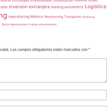
esarial
Estrategias Empresariales
Globalización
incentivos fiscales
Logística
Inversión extranjera
rsión
leasing automotriz
ng
nearshoring México
Nearshoring Transporte
offshoring
n
Sector Manufacturero
trabajo subcontratado
icada.
Los campos obligatorios están marcados con
*