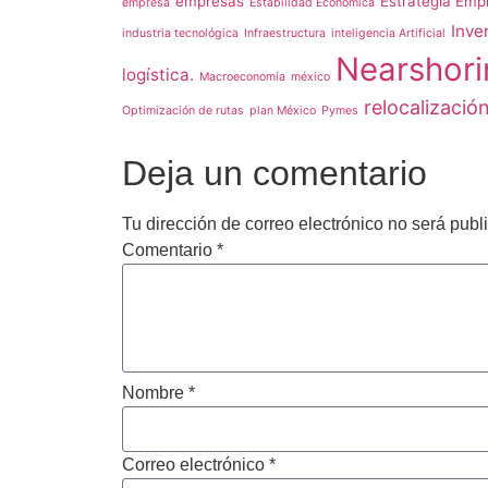
empresas
Estrategia Empr
empresa
Estabilidad Económica
Inve
industria tecnológica
Infraestructura
inteligencia Artificial
Nearshori
logística.
Macroeconomía
méxico
relocalizació
Optimización de rutas
plan México
Pymes
Deja un comentario
Tu dirección de correo electrónico no será publ
Comentario
*
Nombre
*
Correo electrónico
*