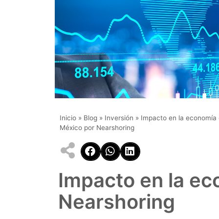
Inicio
»
Blog
»
Inversión
»
Impacto en la economía
México por Nearshoring
Impacto en la ec
Nearshoring