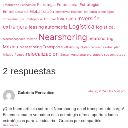
Estrategia Empresarial
Estrategias
Estabilidad Económica
Empresariales
Globalización
incentivos fiscales
industria tecnológica
Inversión
Inversión
Infraestructura
inteligencia Artificial
Logística
extranjera
leasing automotriz
logística.
Nearshoring
nearshoring
Macroeconomía
méxico
México
Nearshoring Transporte
offshoring
Optimización de rutas
plan
relocalización
México
Pymes
Sector Manufacturero
trabajo subcontratado
2 respuestas
julio 30, 2024 a las 5:26 pm
Gabriela Perez
dice:
¡Qué buen artículo sobre el Nearshoring en el transporte de carga!
Es emocionante ver cómo esta estrategia ofrece oportunidades
estratégicas para la industria. ¡Gracias por compartirlo!
Responder