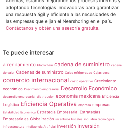
Además, estamos mejorando los procesos internos y
adoptando tecnologías innovadoras para garantizar
una respuesta ágil y eficiente a las necesidades de
las empresas que elijan el Nearshoring en el país.
Contáctanos y obtén una asesoría gratuita
.
Te puede interesar
cadena de suministro
arrendamiento
blockchain
cadena
Cadenas de suministro
de valor
Cajas refrigeradas
Cajas seca
comercio internacional
Crecimiento
costo operativo
Desarrollo Económico
económico
Crecimiento empresarial
economía mexicana
Eficiencia
desarrollo empresarial
distribución
Eficiencia Operativa
Logística
empresas
empresa
Estrategia Empresarial
Estrategias
Estabilidad Económica
Empresariales
Globalización
incentivos fiscales
industria tecnológica
Inversión
Inversión
Infraestructura
inteligencia Artificial